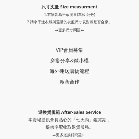
尺寸丈量 Size measurment
1.衣物皆為平放測量(單位:公分)
2.請拿手邊衣服與選購的衣服尺寸表對照是否合穿。
→更多尺寸問題←
VIP會員募集
穿搭分享
&
徵小模
海外運送購物流程
廠商合作
退換貨規範 After-Sales Service
本賣場提供會員貼心的「七天內」鑑賞期，
提供
宅配收取退貨服務。
←
→更多退換貨問題