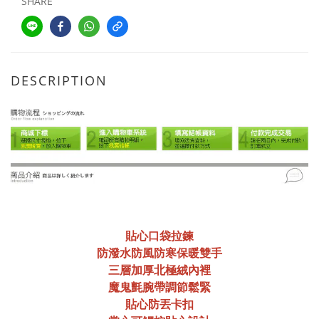
SHARE
DESCRIPTION
貼心口袋拉鍊
防潑水防風防寒保暖雙手
三層
加厚北極絨
內裡
魔鬼氈腕帶調節鬆緊
貼心防丟卡扣