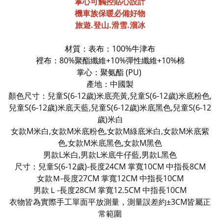
掌心可觸控貼心設計
機車族保暖必備好物
旅遊.登山.滑雪.溜冰
材質：表布：100%牛津布
裡布：80%聚酯纖維+10%彈性纖維+10%棉
掌心：聚氨酯 (PU)
產地：中國製
顏色尺寸：兒童S(6-12歲)米底亮黃,
兒童S(6-12歲)
米底粉色,
兒童S(6-12歲)
米底天藍
,
兒童S(6-12歲)
米底黑色
,
兒童S(6-12
歲)
米白
女款M米白,女款M米底粉色,女款M綠底米白,女款
M
米底紫
色,女款M米底黑色,女款M黑色
男款L米白,男款L米底牛仔藍,男款L黑色
尺寸：
兒童S
(6-12歲)
-長度24CM 掌寬10CM 中指長8CM
女款Ｍ
-長度27CM 掌寬12CM 中指長10CM
男款Ｌ
-長度28CM 掌寬12.5CM 中指長10CM
衣物皆為實際手工單面平放測量，測量誤差約±3CM皆屬正
常範圍