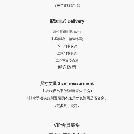
全家門市取貨付款
配送方式 Delivery
新竹貨運宅配(本島)
郵局
(離島、偏遠地區)
7-11門市取貨
全家門市取貨
工作室面交自取
運送政策
尺寸丈量 Size measurment
1.衣物皆為平放測量(單位:公分)
2.請拿手邊衣服與選購的衣服尺寸表對照是否合穿。
→更多尺寸問題←
VIP會員募集