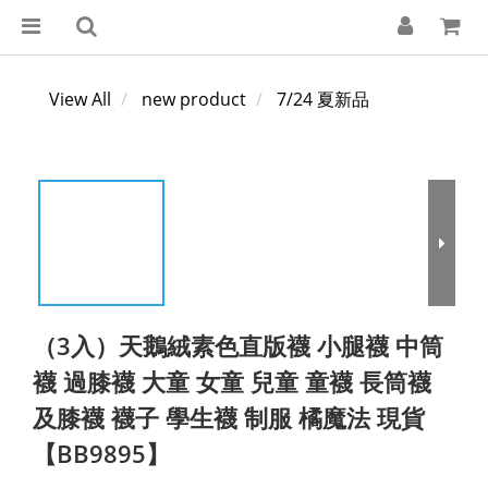
View All
new product
7/24 夏新品
（3入）天鵝絨素色直版襪 小腿襪 中筒
襪 過膝襪 大童 女童 兒童 童襪 長筒襪
及膝襪 襪子 學生襪 制服 橘魔法 現貨
【BB9895】