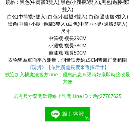
規格：黑色(中筒襪3雙入),黑色(小腿襪
3雙入
),黑色(過膝襪
3
雙入
)
白色(中筒襪
3雙入
),白色(小腿襪
3雙入
),白色(過膝襪
3雙入
)
黑色(中筒+小腿+過膝
3雙入
),白色(中筒+小腿+過膝
3雙入
)
尺寸：
中筒襪 襪長29CM
小腿襪 襪長38CM
過膝襪 襪長50CM
衣物皆為單面平放測量，測量誤差約±5CM皆屬正常範圍
《現貨》【依照所需長度來選擇尺寸】
歡迎加入橘魔法官方Line，優惠訊息＆限時好康即時接收最
方便
若有尺寸疑問歡迎線上詢問 Line ID：@g27787625