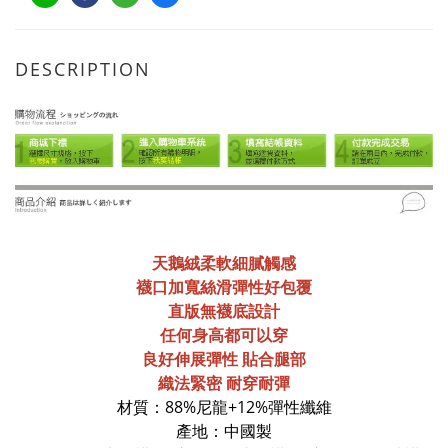
DESCRIPTION
天鵝絨柔軟細膩觸感
襪口加寬絲滑彈性好包覆
直版無襪底設計
任何身高都可以穿
良好伸展彈性 貼合腿部
織法緊密 耐穿耐彈
材質：88%尼龍+12%彈性纖維
產地：中國製