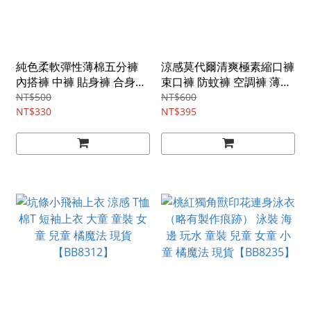
純色柔軟彈性薄棉五分褲
涼感莫代爾清爽極素縮口褲
內搭褲 中褲 貼身褲 合身褲
束口褲 防蚊褲 空調褲 薄長
馬褲 褲子 女童 兒童 童裝
褲 褲子 女童 男童 兒童 童
NT$500
NT$600
橘魔法 現貨【BB0060】
NT$330
裝 橘魔法 現貨【BB8394】
NT$395