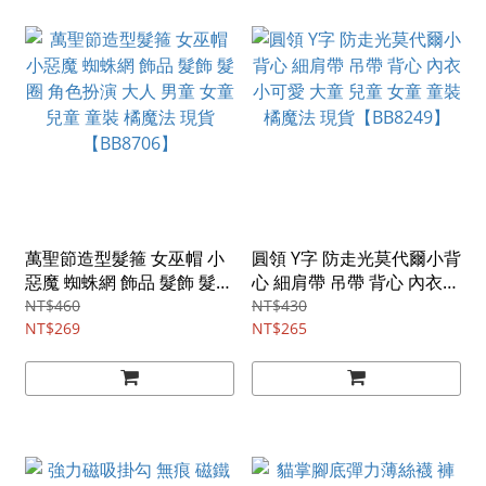
萬聖節造型髮箍 女巫帽 小
圓領 Y字 防走光莫代爾小背
惡魔 蜘蛛網 飾品 髮飾 髮圈
心 細肩帶 吊帶 背心 內衣
角色扮演 大人 男童 女童 兒
小可愛 大童 兒童 女童 童裝
NT$460
NT$430
童 童裝 橘魔法 現貨
NT$269
橘魔法 現貨【BB8249】
NT$265
【BB8706】