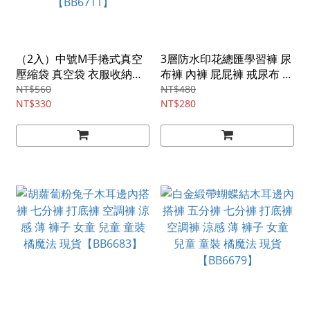
（2入）中號M手捲式真空
3層防水印花總匯學習褲 尿
壓縮袋 真空袋 衣服收納袋
布褲 內褲 屁屁褲 戒尿布 如
旅行收納 手捲拉鍊袋 衣物
廁訓練 男童 女童 童裝 兒童
NT$560
NT$480
袋 防塵袋 換季 居家收納 整
NT$330
橘魔法 現貨【BB0147】
NT$280
理袋 橘魔法 現貨
【BB6711】