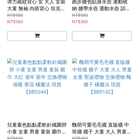
彈力羅紋背心 女 大人 女裝
跑步腰包貼身水壺 運動收
大童 無袖 內搭背心 坦克背
納 腰帶水壺 運動水壺 訓練
心 吊帶背心 女生背心 遮副
水壺 軟水壺 健身 晨跑 登山
NT$580
NT$580
乳 白色 黑色 咖啡色 中大尺
NT$360
露營 馬拉松 330ml 350ml
NT$360
碼 大尺碼 橘魔法 現貨
180ml 橘魔法 現貨
【BB9743】
【BB9276】
兒童素色點點柔軟針織圍脖
醜萌可愛毛毛襪 直版襪 中
小童 女童 男童 童裝 圍巾
筒襪 襪子 大童 大人 男童
大紅 過年 新年 交換禮物 保
女童 聖誕禮物 交換禮物 醜
NT$530
NT$460