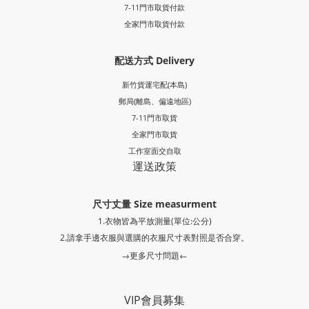
7-11門市取貨付款
全家門市取貨付款
配送方式 Delivery
新竹貨運宅配(本島)
郵局
(離島、偏遠地區)
7-11門市取貨
全家門市取貨
工作室面交自取
運送政策
尺寸丈量 Size measurment
1.衣物皆為平放測量(單位:公分)
2.請拿手邊衣服與選購的衣服尺寸表對照是否合穿。
→更多尺寸問題←
VIP會員募集