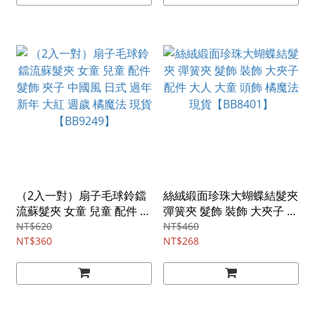
（2入一對）扇子毛球鈴鐺
絲絨緞面珍珠大蝴蝶結髮夾
流蘇髮夾 女童 兒童 配件 髮
彈簧夾 髮飾 裝飾 大夾子 配
飾 夾子 中國風 日式 過年
件 大人 大童 頭飾 橘魔法
NT$620
NT$460
新年 大紅 週歲 橘魔法 現貨
NT$360
現貨【BB8401】
NT$268
【BB9249】