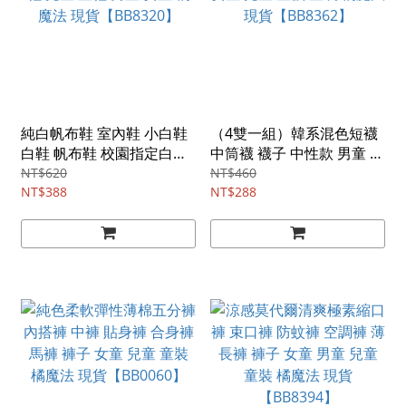
純白帆布鞋 室內鞋 小白鞋
（4雙一組）韓系混色短襪
白鞋 帆布鞋 校園指定白鞋
中筒襪 襪子 中性款 男童 女
兒童 童鞋 男童 女童 橘魔法
童 兒童 童襪 童裝 橘魔法
NT$620
NT$460
現貨【BB8320】
NT$388
現貨【BB8362】
NT$288