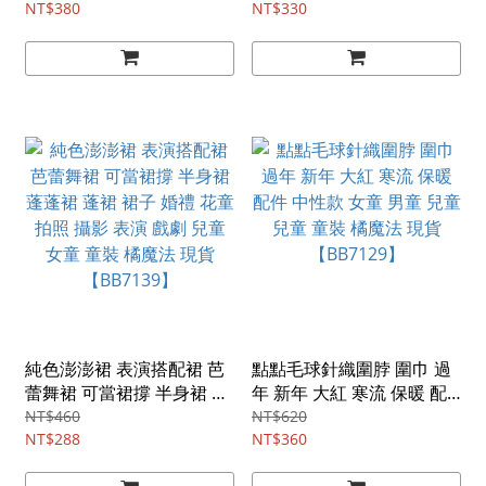
貨【BB7964】
NT$380
法 現貨【BB7187】
NT$330
純色澎澎裙 表演搭配裙 芭
點點毛球針織圍脖 圍巾 過
蕾舞裙 可當裙撐 半身裙 蓬
年 新年 大紅 寒流 保暖 配
蓬裙 蓬裙 裙子 婚禮 花童
件 中性款 女童 男童 兒童
NT$460
NT$620
拍照 攝影 表演 戲劇 兒童
NT$288
兒童 童裝 橘魔法 現貨
NT$360
女童 童裝 橘魔法 現貨
【BB7129】