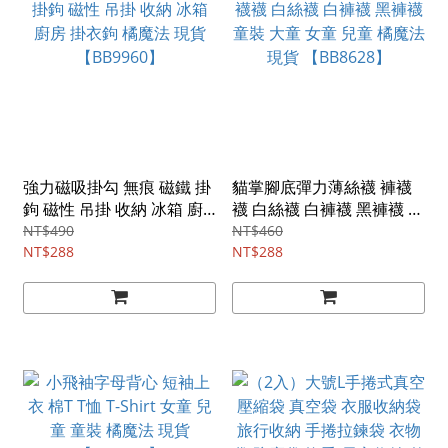
強力磁吸掛勾 無痕 磁鐵 掛
貓掌腳底彈力薄絲襪 褲襪
鉤 磁性 吊掛 收納 冰箱 廚
襪 白絲襪 白褲襪 黑褲襪 童
房 掛衣鉤 橘魔法 現貨
裝 大童 女童 兒童 橘魔法
NT$490
NT$460
【BB9960】
NT$288
現貨 【BB8628】
NT$288