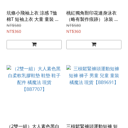
坑條小飛袖上衣 涼感 T恤
桃紅獨角獸印花連身泳衣
棉T 短袖上衣 大童 童裝 女
（略有製作痕跡） 泳裝 海
童 兒童 橘魔法 現貨
邊 玩水 童裝 兒童 女童 小
NT$580
NT$580
【BB8312】
NT$360
童 橘魔法 現貨【BB8235】
NT$360
（2雙一組）大人素色黑白
三槓鬆緊褲頭運動短褲 短