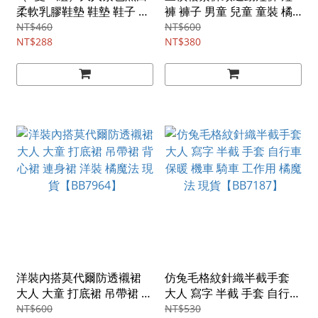
柔軟乳膠鞋墊 鞋墊 鞋子 配
褲 褲子 男童 兒童 童裝 橘
件 橘魔法 現貨【BB7707】
魔法 現貨【BB9691】
NT$460
NT$600
NT$288
NT$380
洋裝內搭莫代爾防透襯裙
仿兔毛格紋針織半截手套
大人 大童 打底裙 吊帶裙 背
大人 寫字 半截 手套 自行車
心裙 連身裙 洋裝 橘魔法 現
保暖 機車 騎車 工作用 橘魔
NT$600
NT$530