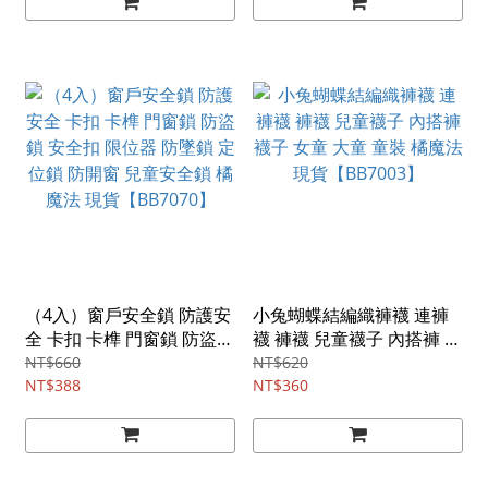
【BB7139】
（4入）窗戶安全鎖 防護安
小兔蝴蝶結編織褲襪 連褲
全 卡扣 卡榫 門窗鎖 防盜鎖
襪 褲襪 兒童襪子 內搭褲 襪
安全扣 限位器 防墜鎖 定位
子 女童 大童 童裝 橘魔法
NT$660
NT$620
鎖 防開窗 兒童安全鎖 橘魔
NT$388
現貨【BB7003】
NT$360
法 現貨【BB7070】