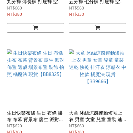
九分褲 薄長褲 打底褲 空調
五分褲 七分褲 打底褲 空調
褲 褲子 防蚊 防曬 女童 兒
褲 涼感 薄 褲子 女童 兒童
NT$660
NT$560
童 童裝 橘魔法 現貨
NT$380
童裝 橘魔法 現貨
NT$330
【BB8945】
【BB0114】
生日快樂布條 生日 布條 掛
大童 冰絲涼感運動短袖上
布 布幕 背景布 慶生 派對
衣 男童 女童 兒童 童裝 速
佈置 週歲 場景布置 裝飾 拍
乾 快乾 排汗衣 涼感衣 中性
NT$620
NT$660
照 橘魔法 現貨【BB8325】
NT$360
款 橘魔法 現貨【BB9666】
NT$380