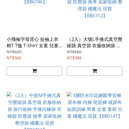
小飛袖字母背心 短袖上衣
（2入）大號L手捲式真空壓
棉T T恤 T-Shirt 女童 兒童
縮袋 真空袋 衣服收納袋 旅
童裝 橘魔法 現貨
行收納 手捲拉鍊袋 衣物袋
NT$620
NT$660
【BB6746】
NT$360
防塵袋 換季 居家收納 整理
NT$388
袋 橘魔法 現貨
【BB6712】