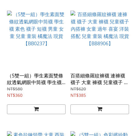
（5雙一組）學生素面雙條
百搭細條羅紋褲襪 連褲襪
紋透氣網眼中筒襪 學生襪
襪子 大童 褲襪 兒童襪子 內
素色 襪子 短襪 男童 女童
搭褲 女童 過年 喜宴 洋裝搭
NT$580
NT$620
兒童 童裝 橘魔法 現貨
NT$360
配 兒童 童裝 橘魔法 現貨
NT$385
【BB0237】
【BB8906】