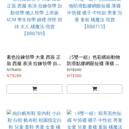
素色拉鍊領帶 大童 西裝 正
（5雙一組）色彩繽紛動物
裝 西服 表演 拉鍊領帶 自動
防滑點膠網眼短襪 薄襪 中
領帶 懶人領帶 上班族 6CM
筒襪 襪子 中性款 男童 兒童
NT$460
NT$600
學生領帶 婚禮 伴郎 招待 大
NT$288
童裝 橘魔法 現貨
NT$380
人 橘魔法 現貨【BB8789】
【BB8713】