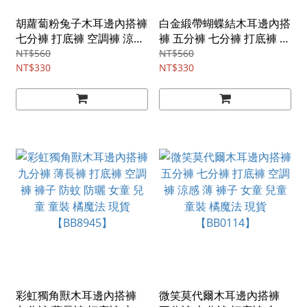
胡蘿蔔粉兔子木耳邊內搭褲
白金緞帶蝴蝶結木耳邊內搭
七分褲 打底褲 空調褲 涼感
褲 五分褲 七分褲 打底褲 空
薄 褲子 女童 兒童 童裝 橘
調褲 涼感 薄 褲子 女童 兒
NT$560
NT$560
魔法 現貨【BB6683】
NT$330
童 童裝 橘魔法 現貨
NT$330
【BB6679】
彩虹獨角獸木耳邊內搭褲
微笑莫代爾木耳邊內搭褲