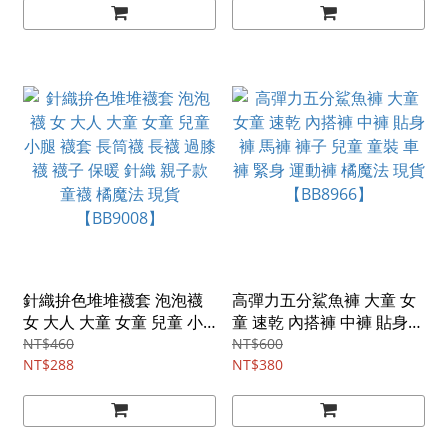
【BB9011】
針織拚色堆堆襪套 泡泡襪
高彈力五分鯊魚褲 大童 女
女 大人 大童 女童 兒童 小
童 速乾 內搭褲 中褲 貼身褲
腿 襪套 長筒襪 長襪 過膝襪
馬褲 褲子 兒童 童裝 車褲
NT$460
NT$600
襪子 保暖 針織 親子款 童襪
NT$288
緊身 運動褲 橘魔法 現貨
NT$380
橘魔法 現貨【BB9008】
【BB8966】