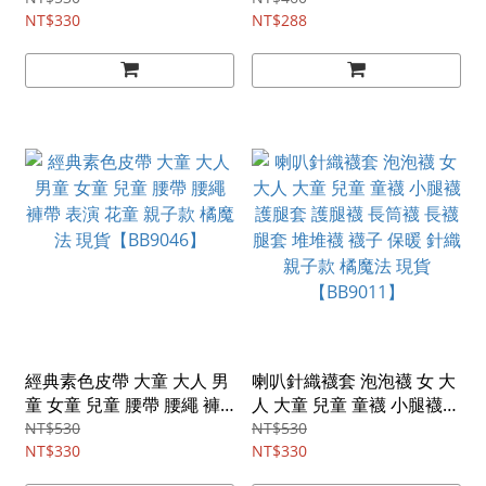
暖 寒流 橘魔法 現貨
NT$330
襪子 橘魔法 現貨
NT$288
【BB9244】
【BB9142】
經典素色皮帶 大童 大人 男
喇叭針織襪套 泡泡襪 女 大
童 女童 兒童 腰帶 腰繩 褲
人 大童 兒童 童襪 小腿襪
帶 表演 花童 親子款 橘魔法
護腿套 護腿襪 長筒襪 長襪
NT$530
NT$530
現貨【BB9046】
NT$330
腿套 堆堆襪 襪子 保暖 針織
NT$330
親子款 橘魔法 現貨