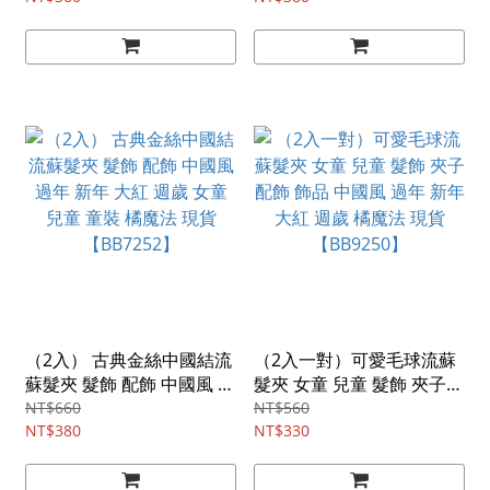
（2入） 古典金絲中國結流
（2入一對）可愛毛球流蘇
蘇髮夾 髮飾 配飾 中國風 過
髮夾 女童 兒童 髮飾 夾子
年 新年 大紅 週歲 女童 兒
配飾 飾品 中國風 過年 新年
NT$660
NT$560
童 童裝 橘魔法 現貨
NT$380
大紅 週歲 橘魔法 現貨
NT$330
【BB7252】
【BB9250】