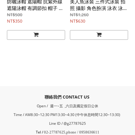
防曬泳帽 遮陽帽 抗紫外線
美人魚泳裝 三件式泳裝 拍
遮陽泳帽 有調節扣 帽子 泳
照 攝影 角色扮演 泳衣 泳裝
帽 男童 女童 兒童 橘魔法
海邊 玩水 兒童 女童 橘魔法
NT$500
NT$1,260
現貨 童帽【BB7735】
NT$350
現貨【BB8351】
NT$630
​聯絡我們
CONTACT US
Open /
週一~五 ,六日及國定假日公休
Time / AM8:30~12:30 PM13:30~4:30 (中午休息時間12:30~13:30)
Line ID / @g27787625
Tel /
02-27787625,phone / 0958636611