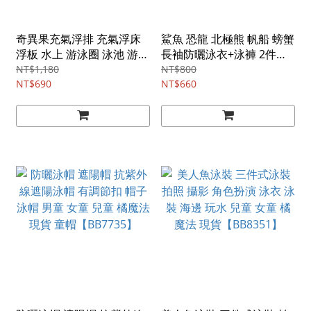
奇異果充氣浮排 充氣浮床
鯊魚 恐龍 北極熊 帆船 螃蟹
浮板 水上 游泳圈 泳池 游泳
長袖防曬泳衣+泳褲 2件式
海邊 玩水 橘魔法 現貨
兒童 男童 泳衣 泳裝 泳褲
NT$1,180
NT$800
【BB6803】
NT$690
水母衣 游泳課 橘魔法 現貨
NT$660
【BB9756】