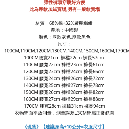
​​​​​​​彈性褲頭穿脫好方便
此為
厚款加絨
賣場,另有
一般款
賣場
材質：68%棉+32%聚酯纖維
產地：中國製
顏色：厚款灰色,
厚款黑色
尺寸：
100CM,110CM,
120CM,130CM,140CM,150CM,160CM
,170C
100CM腰寬21cm 褲檔22cm 褲長57cm
110
CM
腰寬22cm 褲檔23cm 褲長61cm
120
CM
腰寬23cm 褲檔24cm 褲長66cm
130
CM
腰寬24cm 褲檔26cm 褲長72cm
140
CM
腰寬25cm 褲檔27cm 褲長78cm
150
CM
腰寬26cm 褲檔28cm 褲長82cm
160
CM
腰寬27cm 褲檔29cm 褲長88cm
170
CM
腰寬28cm 褲檔31cm 褲長94cm
衣物皆面平放測量，測量誤差±3CM皆屬正常範圍
《現貨》【建議身高+10公分=衣服尺寸】