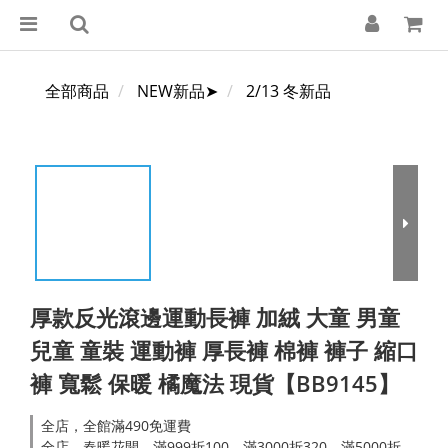
全部商品
NEW新品➤
2/13 冬新品
厚款反光滾邊運動長褲 加絨 大童 男童
兒童 童裝 運動褲 厚長褲 棉褲 褲子 縮口
褲 寬鬆 保暖 橘魔法 現貨【BB9145】
全店，全館滿490免運費
全店，春暖花開．滿999折100，滿3000折320，滿5000折