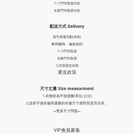
7-11門市取貨付款
全家門市取貨付款
配送方式 Delivery
新竹貨運宅配(本島)
郵局
(離島、偏遠地區)
7-11門市取貨
全家門市取貨
工作室面交自取
運送政策
尺寸丈量 Size measurment
1.衣物皆為平放測量(單位:公分)
2.請拿手邊衣服與選購的衣服尺寸表對照是否合穿。
→更多尺寸問題←
VIP會員募集