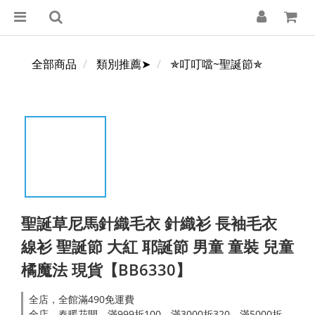
全部商品
類別推薦➤
✯叮叮噹~聖誕節✯
聖誕草尼馬針織毛衣 針織衫 長袖毛衣
線衫 聖誕節 大紅 耶誕節 男童 童裝 兒童
橘魔法 現貨【BB6330】
全店，全館滿490免運費
全店，春暖花開．滿999折100，滿3000折320，滿5000折