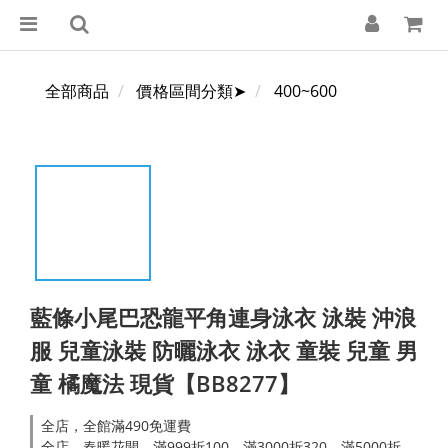
全部商品
價格區間分類➤
400~600
藍條小尾巴恐龍平角連身泳衣 泳裝 沖浪
服 兒童泳裝 防曬泳衣 泳衣 童裝 兒童 男
童 橘魔法 現貨【BB8277】
全店，全館滿490免運費
全店，春暖花開．滿999折100，滿3000折320，滿5000折