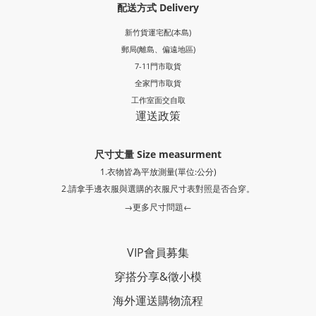
配送方式 Delivery
新竹貨運宅配(本島)
郵局
(離島、偏遠地區)
7-11門市取貨
全家門市取貨
工作室面交自取
運送政策
尺寸丈量 Size measurment
1.衣物皆為平放測量(單位:公分)
2.請拿手邊衣服與選購的衣服尺寸表對照是否合穿。
→更多尺寸問題←
VIP會員募集
穿搭分享
&
徵小模
海外運送購物流程