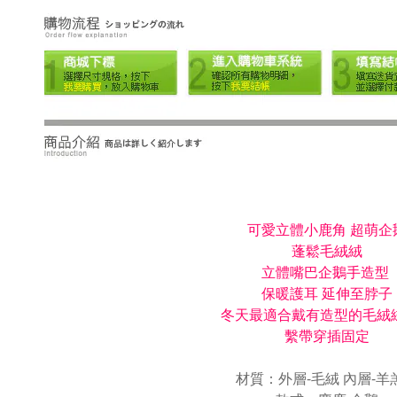
可愛立體小鹿角 超萌企
蓬鬆毛絨絨
立體嘴巴企鵝手造型
保暖護耳 延伸至脖子
冬天最適合戴有造型的毛絨
繫帶穿插固定
材質：外層-毛絨 內層-羊