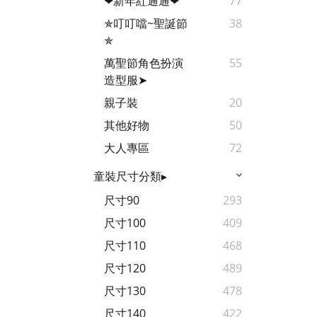
❤新年紅通通❤
77
✯叮叮噹~聖誕節
38
✯
萬聖節角色扮演
55
造型服➤
親子裝
20
其他好物
50
大人專區
72
童裝尺寸分類▸
尺寸90
293
尺寸100
409
尺寸110
468
尺寸120
489
尺寸130
478
尺寸140
422