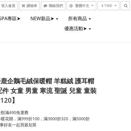
登入會員
購物車
聯絡我們
繁體中文
$ TWD
SPA專區➤
NEW新品➤
所有商品
優惠活動➤
鹿企鵝毛絨保暖帽 羊糕絨 護耳帽
配件 女童 男童 寒流 聖誕 兒童 童裝
120】
館滿490免運費
暖花開．滿999折100，滿3000折320，滿5000折
同事好友一起買最划算