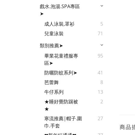
戲水.泡湯.SPA專區
➤
成人泳裝,罩衫
5
兒童泳裝
71
類別推薦➤
畢業花童禮服專
95
區➤
防曬防蚊系列➤
41
芭蕾舞
8
牛仔系列
13
★睡好覺防踢被
2
★
寒流推薦|帽子.圍
27
巾.手套
商品