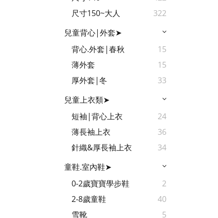
尺寸150~大人
322
兒童背心|外套➤
背心.外套|春秋
15
薄外套
15
厚外套|冬
33
兒童上衣類➤
短袖|背心上衣
24
薄長袖上衣
36
針織&厚長袖上衣
34
童鞋.室內鞋➤
0-2歲寶寶學步鞋
2
2-8歲童鞋
40
雪靴
5