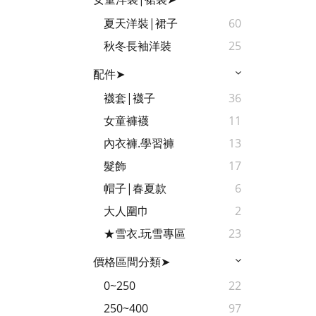
夏天洋裝|裙子
60
秋冬長袖洋裝
25
配件➤
襪套|襪子
36
女童褲襪
11
內衣褲.學習褲
13
髮飾
17
帽子|春夏款
6
大人圍巾
2
★雪衣.玩雪專區
23
價格區間分類➤
0~250
22
250~400
97