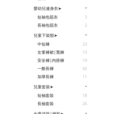
嬰幼兒連身衣➤
短袖包屁衣
3
長袖包屁衣
2
兒童下裝類➤
中短褲
23
女童褲裙|寬褲
13
安全褲|內搭褲
19
一般長褲
42
加厚長褲
11
兒童套裝➤
短袖套裝
18
長袖套裝
26
女童洋裝|裙裝➤