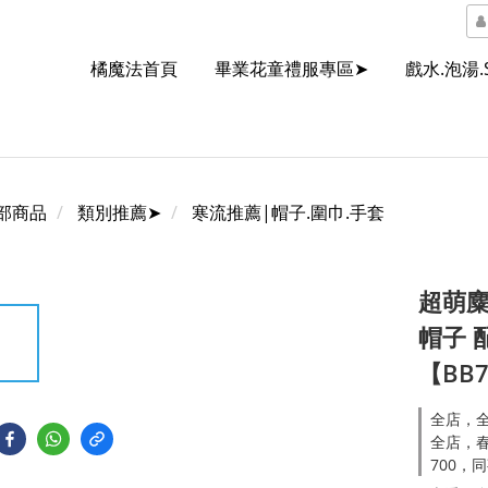
橘魔法首頁
畢業花童禮服專區➤
戲水.泡湯.
部商品
類別推薦➤
寒流推薦|帽子.圍巾.手套
超萌麋
帽子 
【BB7
全店，全
全店，春
700，