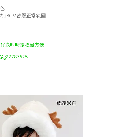
粉色
±3CM皆屬正常範圍
時好康即時接收最方便
g27787625