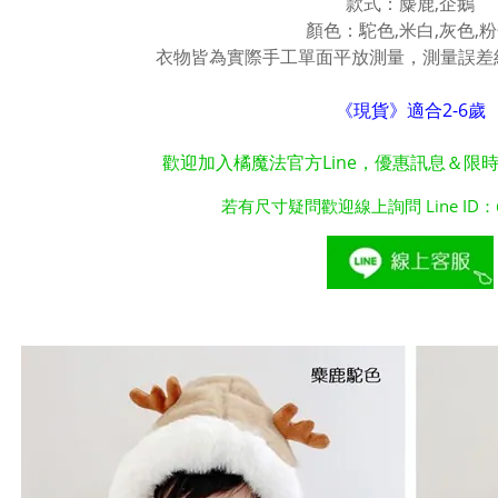
款式：麋鹿,企鵝
顏色：駝色,米白,灰色,
衣物皆為實際手工單面平放測量，測量誤差約
《現貨》適合2-6歲
歡迎加入橘魔法官方Line，優惠訊息＆限
若有尺寸疑問歡迎線上詢問 Line ID：@