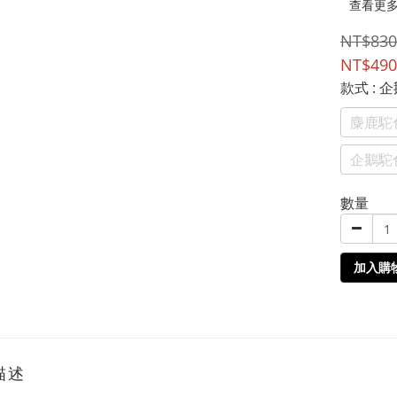
查看更
NT$830
NT$490
款式
: 
麋鹿駝
企鵝駝
數量
加入購
描述