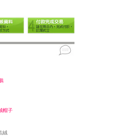
鵝
絨帽子
羔絨