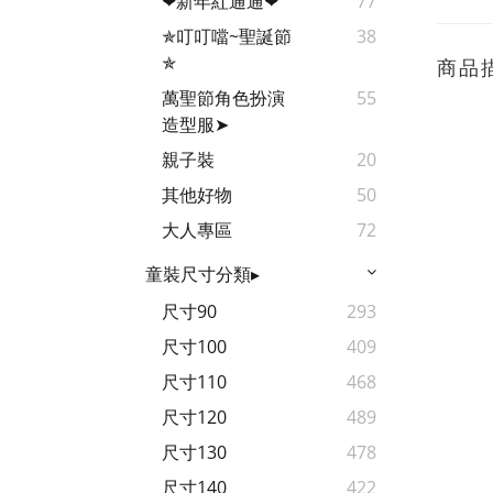
❤新年紅通通❤
77
✯叮叮噹~聖誕節
38
✯
商品
萬聖節角色扮演
55
造型服➤
親子裝
20
其他好物
50
大人專區
72
童裝尺寸分類▸
尺寸90
293
尺寸100
409
尺寸110
468
尺寸120
489
尺寸130
478
尺寸140
422