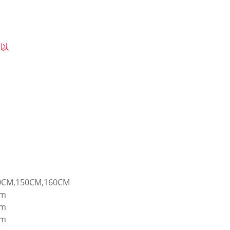
可以
CM,150CM,160CM
cm
cm
cm