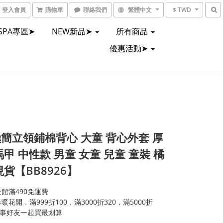
登入會員
購物車
聯絡我們
繁體中文
$ TWD
SPA專區➤
NEW新品➤
所有商品
優惠活動➤
簡立領鋪棉背心 大童 背心外套 厚
馬甲 中性款 男童 女童 兒童 童裝 橘
現貨【BB8926】
館滿490免運費
暖花開．滿999折100，滿3000折320，滿5000折
同事好友一起買最划算