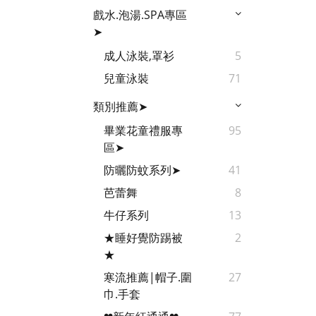
戲水.泡湯.SPA專區
➤
成人泳裝,罩衫
5
兒童泳裝
71
類別推薦➤
畢業花童禮服專
95
區➤
防曬防蚊系列➤
41
芭蕾舞
8
牛仔系列
13
★睡好覺防踢被
2
★
寒流推薦|帽子.圍
27
巾.手套