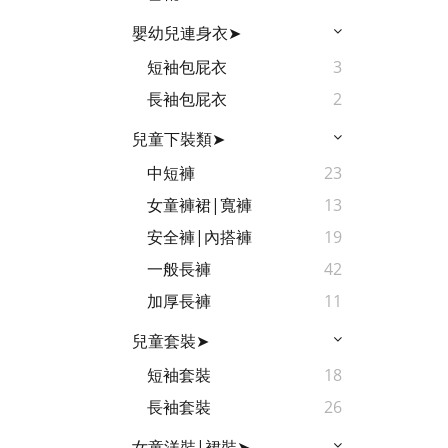
嬰幼兒連身衣➤
短袖包屁衣
3
長袖包屁衣
2
兒童下裝類➤
中短褲
23
女童褲裙|寬褲
13
安全褲|內搭褲
19
一般長褲
42
加厚長褲
11
兒童套裝➤
短袖套裝
18
長袖套裝
26
女童洋裝|裙裝➤