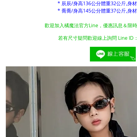
* 辰辰/身高136公分體重32公斤,身材
* 喬喬/身高145公分體重37公斤,身材
歡迎加入橘魔法官方Line，優惠訊息＆限
若有尺寸疑問歡迎線上詢問 Line ID：@