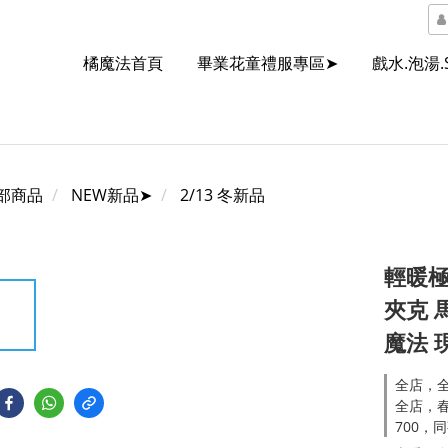
橘魔法首頁
畢業花童禮服專區➤
戲水.泡湯.
部商品
NEW新品➤
2/13 冬新品
輕暖極
夾克 
魔法 
全店，全
全店，春
700，