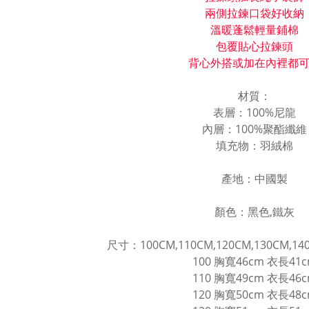
兩側拉鍊口袋好收納
溫暖蓬鬆輕量鋪棉
包覆貼心拉鍊頭
背心外搭或加在內裡都
材質：
表層：100%尼龍
內層：100%聚酯纖維
填充物：羽絨棉
產地：中國製
顏色：黑色,鐵灰
尺寸：100CM,110CM,120CM,130CM,140
100 胸寬46cm 衣長41
110 胸寬49cm 衣長46
120 胸寬50cm 衣長48