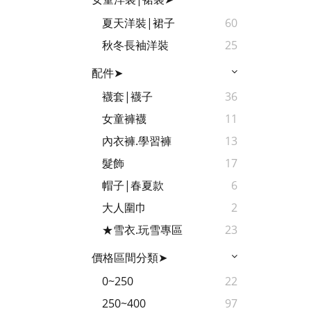
夏天洋裝|裙子
60
秋冬長袖洋裝
25
配件➤
襪套|襪子
36
女童褲襪
11
內衣褲.學習褲
13
髮飾
17
帽子|春夏款
6
大人圍巾
2
★雪衣.玩雪專區
23
價格區間分類➤
0~250
22
250~400
97