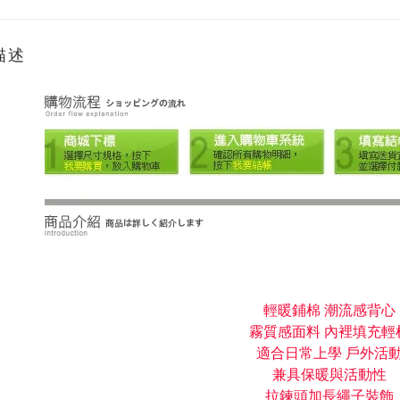
描述
輕暖鋪棉 潮流感背心
霧質感面料 內裡填充輕
適合日常上學 戶外活
兼具保暖與活動性
拉鍊頭加長繩子裝飾