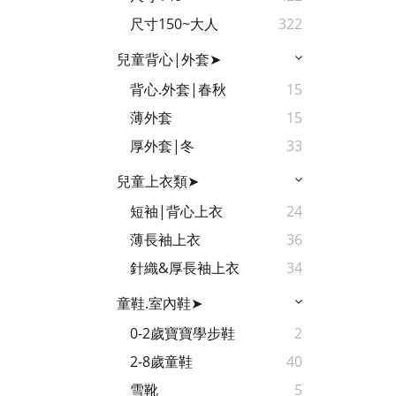
尺寸150~大人
322
兒童背心|外套➤
背心.外套|春秋
15
薄外套
15
厚外套|冬
33
兒童上衣類➤
短袖|背心上衣
24
薄長袖上衣
36
針織&厚長袖上衣
34
童鞋.室內鞋➤
0-2歲寶寶學步鞋
2
2-8歲童鞋
40
雪靴
5