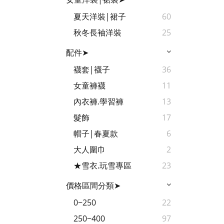
夏天洋裝|裙子
60
秋冬長袖洋裝
25
配件➤
襪套|襪子
36
女童褲襪
11
內衣褲.學習褲
13
髮飾
17
帽子|春夏款
6
大人圍巾
2
★雪衣.玩雪專區
23
價格區間分類➤
0~250
22
250~400
97