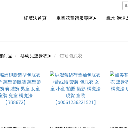
橘魔法首頁
畢業花童禮服專區➤
戲水.泡湯.
部商品
嬰幼兒連身衣➤
短袖包屁衣