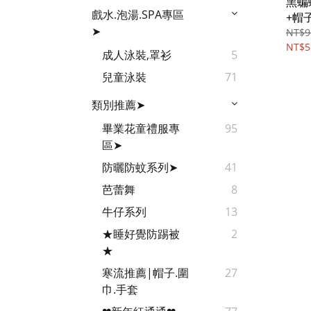
黑蝙
戲水.泡湯.SPA專區
+帽
➤
角色
NT$9
童裝
NT$5
成人泳裝,罩衫
5
【BB
兒童泳裝
71
類別推薦➤
畢業花童禮服專
95
區➤
防曬防蚊系列➤
41
芭蕾舞
8
牛仔系列
13
★睡好覺防踢被
2
★
寒流推薦|帽子.圍
27
巾.手套