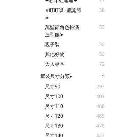
❤新年紅通通❤
77
✯叮叮噹~聖誕節
38
✯
萬聖節角色扮演
55
造型服➤
親子裝
20
其他好物
50
大人專區
72
童裝尺寸分類▸
尺寸90
293
尺寸100
409
尺寸110
468
尺寸120
489
尺寸130
478
尺寸140
422