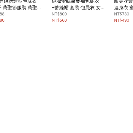
蝠翅膀造型包屁衣
純潔蕾絲荷葉袖包屁衣
甜美花邊
子 萬聖節服裝 萬聖節
+蕾絲帽 套裝 包屁衣 女
連身衣 童
扮演 裝扮 男童 女童
童 小童 拍照 攝影 橘魔法
魔法 現貨
88
NT$800
NT$780
 兒童 橘魔法
80
現貨 童裝
NT$560
NT$490
8672】
【p0061236221521】