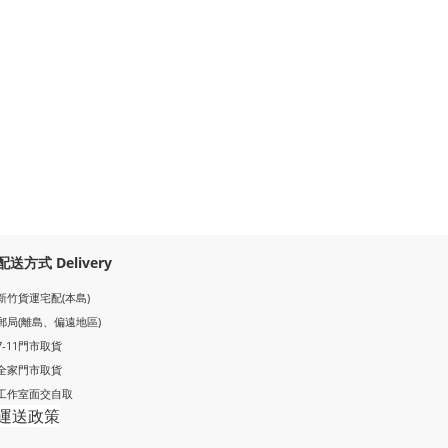
配送方式 Delivery
新竹貨運宅配(本島)
郵局
(離島、偏遠地區)
7-11門市取貨
全家門市取貨
工作室面交自取
運送政策