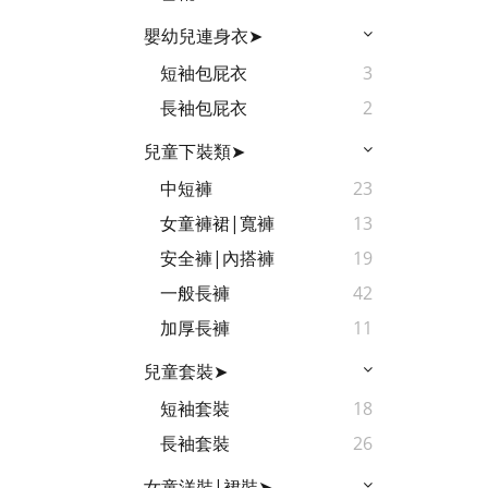
嬰幼兒連身衣➤
短袖包屁衣
3
長袖包屁衣
2
兒童下裝類➤
中短褲
23
女童褲裙|寬褲
13
安全褲|內搭褲
19
一般長褲
42
加厚長褲
11
兒童套裝➤
短袖套裝
18
長袖套裝
26
女童洋裝|裙裝➤