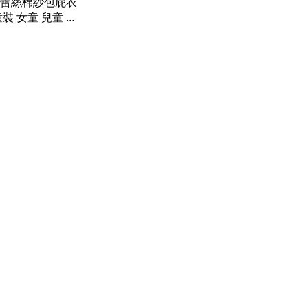
蕾絲棉紗包屁衣
裝 女童 兒童 橘
【BB9767】