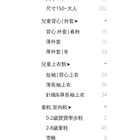
尺寸150~大人
322
兒童背心|外套➤
背心.外套|春秋
15
薄外套
15
厚外套|冬
33
兒童上衣類➤
短袖|背心上衣
24
薄長袖上衣
36
針織&厚長袖上衣
34
童鞋.室內鞋➤
0-2歲寶寶學步鞋
2
2-8歲童鞋
40
雪靴
5