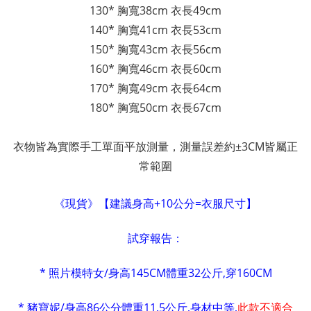
130*
胸寬
38cm
衣長49cm
140*
胸寬
41cm
衣長53cm
150*
胸寬
43cm
衣長56cm
160*
胸寬46
cm
衣長60cm
170*
胸寬49
cm
衣長64cm
180*
胸寬50
cm
衣長67cm
衣物皆為實際手工單面平放測量，測量誤差約±3CM皆屬正
常範圍
《現貨》【建議身高+10公分=衣服尺寸】
試穿報告：
* 照片模特女/身高145CM體重32公斤,穿160CM
* 豬寶妮/身高86公分體重11.5公斤,身材中等,
此款不適合