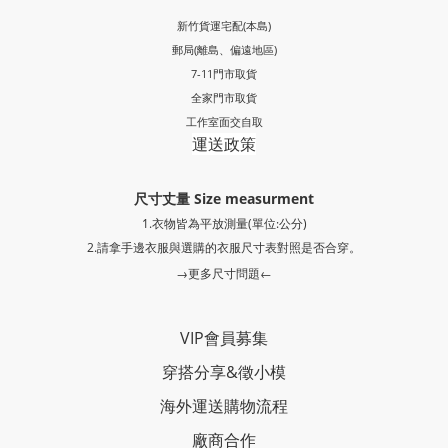
新竹貨運宅配(本島)
郵局
(離島、偏遠地區)
7-11門市取貨
全家門市取貨
工作室面交自取
運送政策
尺寸丈量 Size measurment
1.衣物皆為平放測量(單位:公分)
2.請拿手邊衣服與選購的衣服尺寸表對照是否合穿。
→更多尺寸問題←
VIP會員募集
穿搭分享
&
徵小模
海外運送購物流程
廠商合作