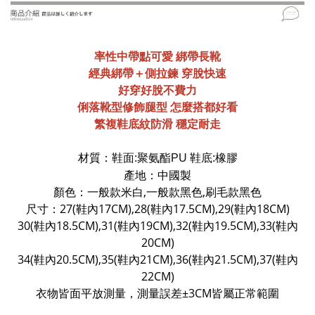
率性中帶點可愛 綁帶長靴
經典綁帶＋側拉鍊 穿脫快速
好穿好脫不費力
俐落靴型修飾腿型 怎麼搭都好看
繁複鞋底紋防滑 穩定耐走
材質：
鞋面:聚氨酯PU 鞋底:橡膠
產地：中國製
顏色：一般款米白,一般款黑色,刷毛款黑色
尺寸：
27(鞋內17CM),28(鞋內17.5CM),29(鞋內18CM)
30(鞋內18.5CM),31(鞋內19CM),32(鞋內19.5CM),33(鞋內
20CM)
34(鞋內20.5CM),35(鞋內21CM),36(鞋內21.5CM),37(鞋內
22CM)
衣物皆面平放測量，測量誤差±3CM皆屬正常範圍