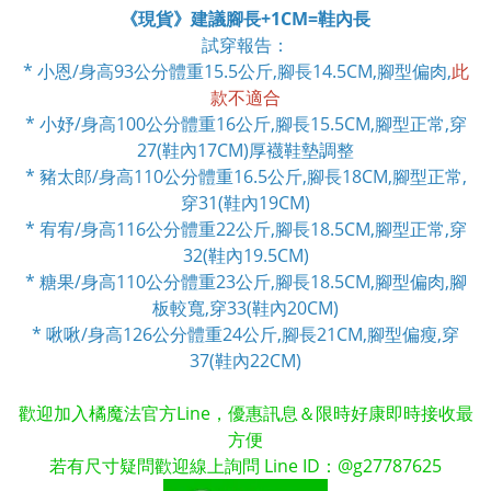
《現貨》建議腳長+1CM=鞋內長
試穿報告：
* 小恩/身高93公分體重15.5公斤,腳長14.5CM,腳型偏肉,
此
款不適合
* 小妤/身高100公分體重16公斤,腳長15.5CM,腳型正常,穿
27(鞋內17CM)厚襪鞋墊調整
* 豬太郎/身高110公分體重16.5公斤,腳長18CM,腳型正常,
穿31(鞋內19CM)
* 宥宥/身高116公分體重22公斤,腳長18.5CM,腳型正常,穿
32(鞋內19.5CM)
* 糖果/身高110公分體重23公斤,腳長18.5CM,腳型偏肉,腳
板較寬,穿33(鞋內20CM)
* 啾啾/身高126公分體重24公斤,腳長21CM,腳型偏瘦,
穿
37(鞋內22CM)
歡迎加入橘魔法官方Line，優惠訊息＆限時好康即時接收最
方便
若有尺寸疑問歡迎線上詢問 Line ID：@g27787625