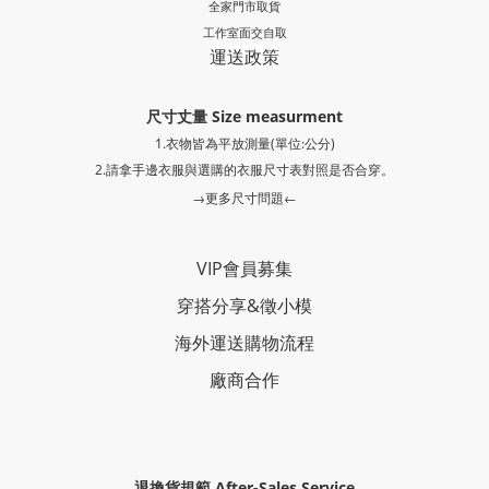
全家門市取貨
工作室面交自取
運送政策
尺寸丈量 Size measurment
1.衣物皆為平放測量(單位:公分)
2.請拿手邊衣服與選購的衣服尺寸表對照是否合穿。
→更多尺寸問題←
VIP會員募集
穿搭分享
&
徵小模
海外運送購物流程
廠商合作
退換貨規範 After-Sales Service