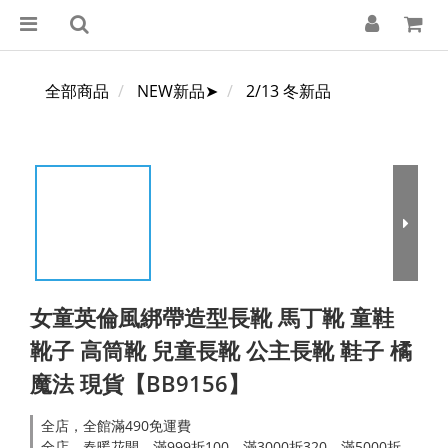
全部商品
NEW新品➤
2/13 冬新品
女童英倫風綁帶造型長靴 馬丁靴 童鞋
靴子 高筒靴 兒童長靴 公主長靴 鞋子 橘
魔法 現貨【BB9156】
全店，全館滿490免運費
全店，春暖花開．滿999折100，滿3000折320，滿5000折