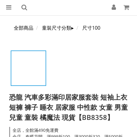
全部商品
童裝尺寸分類▸
尺寸100
恐龍 汽車多彩滿印居家服套裝 短袖上衣
短褲 褲子 睡衣 居家服 中性款 女童 男童
兒童 童裝 橘魔法 現貨【BB8358】
全店，全館滿490免運費
全店，春暖花開．滿999折100，滿3000折320，滿5000折