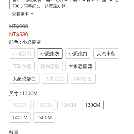
700，同事好友一起買最划算
查看更多
NT$900
NT$580
顏色
: 小恐龍灰
小怪獸白
小恐龍灰
小恐龍白
大汽車藍
五彩色龍
植物恐龍
大象恐龍藍
大象恐龍白
大彩星白
彩印點點
尺寸
: 130CM
100CM
110CM
120CM
130CM
140CM
150CM
數量