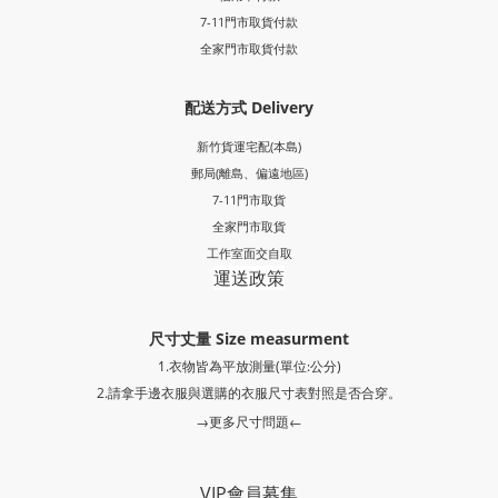
7-11門市取貨付款
全家門市取貨付款
配送方式 Delivery
新竹貨運宅配(本島)
郵局
(離島、偏遠地區)
7-11門市取貨
全家門市取貨
工作室面交自取
運送政策
尺寸丈量 Size measurment
1.衣物皆為平放測量(單位:公分)
2.請拿手邊衣服與選購的衣服尺寸表對照是否合穿。
→更多尺寸問題←
VIP會員募集