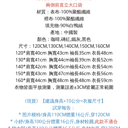
兩側前直立大口袋
材質：表布-100%聚酯纖維
裡布-100%聚酯纖維
填充物-90%白鴨絨
產地：中國製
顏色：咖啡,磚紅,鐵灰,黑色
尺寸：120CM,130CM,140CM
,150CM,160CM
120*
肩寬40cm
胸寬43cm 袖長35cm 衣長48
cm
130*
肩寬41cm
胸寬44cm袖長39cm 衣長52cm
140*
肩寬42cm
胸寬45cm袖長42cm 衣長54cm
150*
肩寬43cm
胸寬47cm袖長46cm 衣長56cm
160*
肩寬44cm
胸寬48cm 袖長48cm 衣長59cm
衣物皆面平放測量，測量誤差±3CM皆屬正常範圍
《現貨》【建議身高+10公分=衣服尺寸】
試穿報告：
* 照片模特/身高110CM體重16公斤,穿120CM
* 小妤/身高100公分體重16公斤,身材較圓,
此款不適合