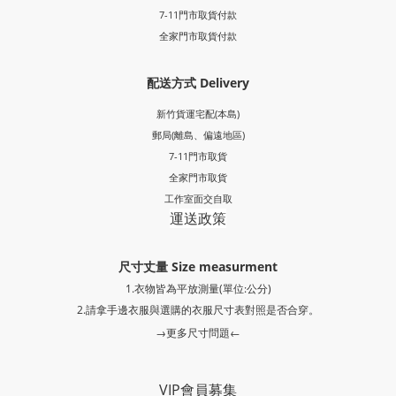
7-11門市取貨付款
全家門市取貨付款
配送方式 Delivery
新竹貨運宅配(本島)
郵局
(離島、偏遠地區)
7-11門市取貨
全家門市取貨
工作室面交自取
運送政策
尺寸丈量 Size measurment
1.衣物皆為平放測量(單位:公分)
2.請拿手邊衣服與選購的衣服尺寸表對照是否合穿。
→更多尺寸問題←
VIP會員募集