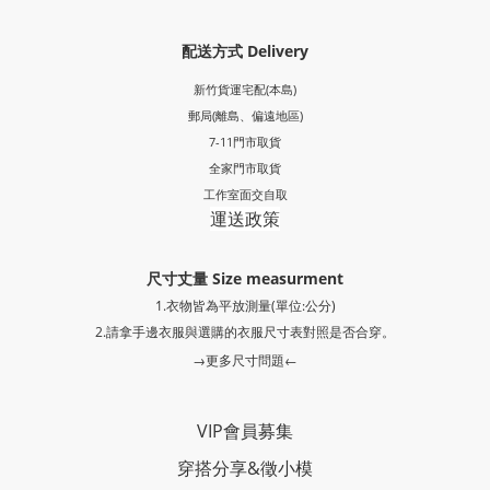
配送方式 Delivery
新竹貨運宅配(本島)
郵局
(離島、偏遠地區)
7-11門市取貨
全家門市取貨
工作室面交自取
運送政策
尺寸丈量 Size measurment
1.衣物皆為平放測量(單位:公分)
2.請拿手邊衣服與選購的衣服尺寸表對照是否合穿。
→更多尺寸問題←
VIP會員募集
穿搭分享
&
徵小模