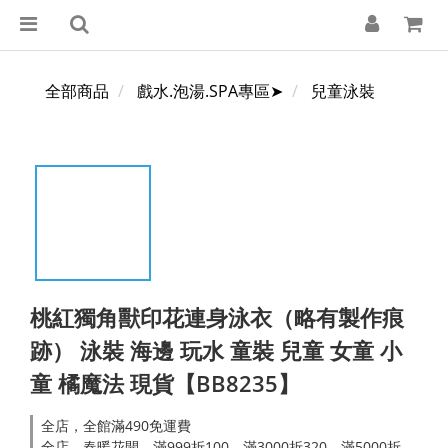
全部商品
戲水.泡湯.SPA專區➤
兒童泳裝
桃紅獨角獸印花連身泳衣（略有製作痕
跡） 泳裝 海邊 玩水 童裝 兒童 女童 小
童 橘魔法 現貨【BB8235】
全店，全館滿490免運費
全店，春暖花開．滿999折100，滿3000折320，滿5000折