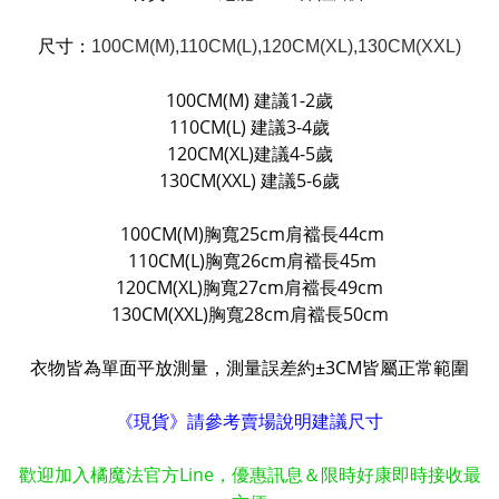
尺寸：
100CM(M),
110CM(L)
,
120CM(XL)
,
130CM(X
XL)
100CM(M) 建議1-2歲
110CM(L) 建議3-4歲
120CM(XL)建議4-5歲
130CM(XXL) 建議5-6歲
100CM(M)胸寬25cm肩襠長44cm
110CM(L)胸寬26cm肩襠長45m
120CM(XL)胸寬27cm肩襠長49cm
130CM(XXL)胸寬28cm肩襠長50cm
衣物皆為單面平放測量，測量誤差約±3CM皆屬正常範圍
《現貨》請參考賣場說明建議尺寸
歡迎加入橘魔法官方Line，優惠訊息＆限時好康即時接收最