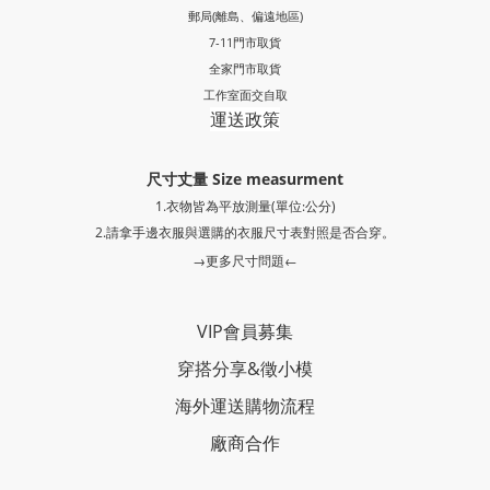
郵局
(離島、偏遠地區)
7-11門市取貨
全家門市取貨
工作室面交自取
運送政策
尺寸丈量 Size measurment
1.衣物皆為平放測量(單位:公分)
2.請拿手邊衣服與選購的衣服尺寸表對照是否合穿。
→更多尺寸問題←
VIP會員募集
穿搭分享
&
徵小模
海外運送購物流程
廠商合作