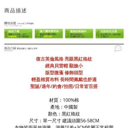
商品描述
復古英倫風格 亮眼黑紅格紋
經典貝雷帽 顯臉小
版型微蓬 修飾頭型
輕盈棉質布料 長時間佩戴也舒適
聖誕/過年/約會/拍照/日常皆百搭
材質：100%棉
產地：中國製
顏色：黑
紅
格紋
尺寸：單一尺寸
建議頭圍56-58CM
衣物皆面平放測量，測量誤差±3CM皆屬正常範圍