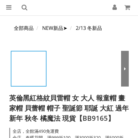
全部商品
NEW新品➤
2/13 冬新品
英倫黑紅格紋貝雷帽 女 大人 報童帽 畫
家帽 貝蕾帽 帽子 聖誕節 耶誕 大紅 過年
新年 秋冬 橘魔法 現貨【BB9165】
全店，全館滿490免運費
全店，春暖花開．滿999折100，滿3000折320，滿5000折