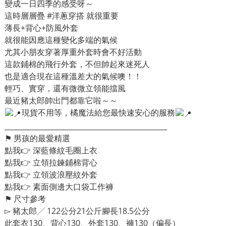
變成一日四季的感受呀～
這時層層疊
#洋蔥穿搭
就很重要
薄長+背心+防風外套
就很能因應這種變化多端的氣候
尤其小朋友穿著厚重外套時會不好活動
這款鋪棉的飛行外套，不但帥起來迷死人
也是適合現在這種溫差大的氣候噢！！
輕巧、實穿，還有微微立領能擋風
最近豬太郎帥出門都靠它啦～～
現貨不用等，橘魔法給您最快速安心的服務
______________________________________________
⚑ 男孩的最愛精選
點我👉
深藍條紋毛圈上衣
點我👉
立領拉鍊鋪棉背心
點我👉
立領波浪壓紋外套
點我👉
素面側邊大口袋工作褲
⚑ 尺寸參考
▻ 豬太郎╱ 122公分21公斤腳長18.5公分
此套衣130、背心130、外套130、褲130（偏長）