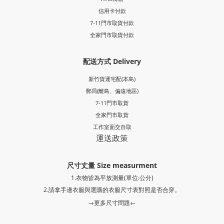
信用卡付款
7-11門市取貨付款
全家門市取貨付款
配送方式 Delivery
新竹貨運宅配(本島)
郵局
(離島、偏遠地區)
7-11門市取貨
全家門市取貨
工作室面交自取
運送政策
尺寸丈量 Size measurment
1.衣物皆為平放測量(單位:公分)
2.請拿手邊衣服與選購的衣服尺寸表對照是否合穿。
→更多尺寸問題←