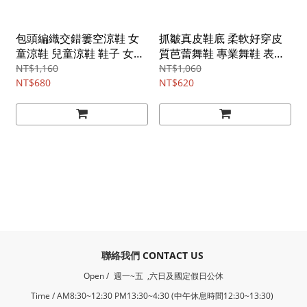
包頭編織交錯簍空涼鞋 女
抓皺真皮鞋底 柔軟好穿皮
童涼鞋 兒童涼鞋 鞋子 女童
質芭蕾舞鞋 專業舞鞋 表演
中童 現貨 童鞋 童裝 橘魔法
跳舞 芭蕾舞 舞蹈班 橘魔法
NT$1,160
NT$1,060
【BB8261】
NT$680
現貨【BB7391】
NT$620
​聯絡我們
CONTACT US
Open /
週一~五 ,六日及國定假日公休
Time / AM8:30~12:30 PM13:30~4:30 (中午休息時間12:30~13:30)