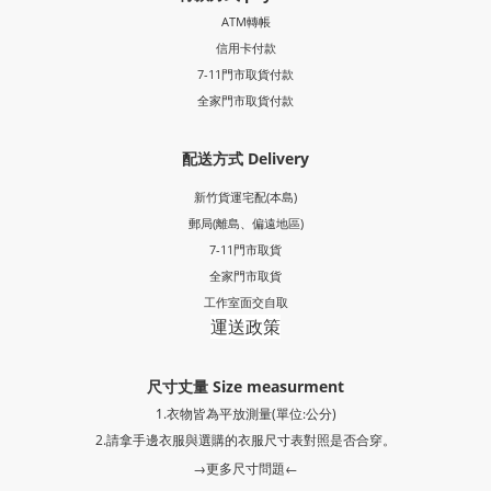
ATM轉帳
信用卡付款
7-11門市取貨付款
全家門市取貨付款
配送方式 Delivery
新竹貨運宅配(本島)
郵局
(離島、偏遠地區)
7-11門市取貨
全家門市取貨
工作室面交自取
運送政策
尺寸丈量 Size measurment
1.衣物皆為平放測量(單位:公分)
2.請拿手邊衣服與選購的衣服尺寸表對照是否合穿。
→更多尺寸問題←