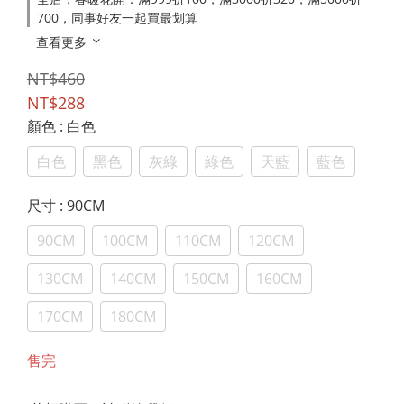
700，同事好友一起買最划算
查看更多
NT$460
NT$288
顏色
: 白色
白色
黑色
灰綠
綠色
天藍
藍色
尺寸
: 90CM
90CM
100CM
110CM
120CM
130CM
140CM
150CM
160CM
170CM
180CM
售完