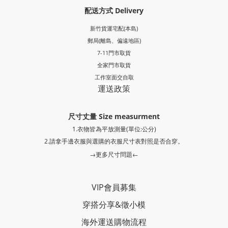
配送方式 Delivery
新竹貨運宅配(本島)
郵局
(離島、偏遠地區)
7-11門市取貨
全家門市取貨
工作室面交自取
運送政策
尺寸丈量 Size measurment
1.衣物皆為平放測量(單位:公分)
2.請拿手邊衣服與選購的衣服尺寸表對照是否合穿。
→更多尺寸問題←
VIP會員募集
穿搭分享
&
徵小模
海外運送購物流程