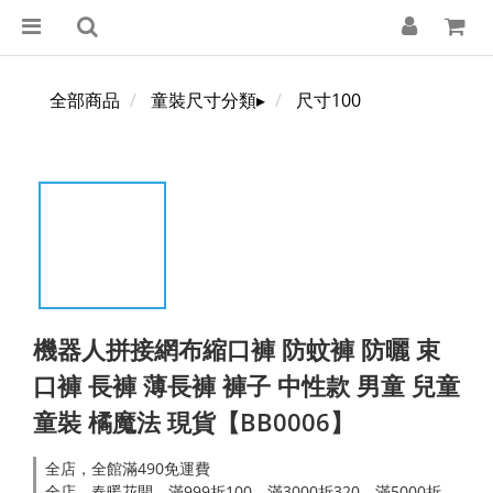
全部商品
童裝尺寸分類▸
尺寸100
機器人拼接網布縮口褲 防蚊褲 防曬 束
口褲 長褲 薄長褲 褲子 中性款 男童 兒童
童裝 橘魔法 現貨【BB0006】
全店，全館滿490免運費
全店，春暖花開．滿999折100，滿3000折320，滿5000折