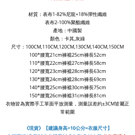
材質：表布1-82%尼龍+18%彈性纖維
表布2-100%聚酯纖維
產地：中國製
顏色：卡其,灰綠
尺寸：100CM,110CM,120CM,130CM,140CM,150CM
100*腰寬21cm褲襠25cm褲長52cm
110*腰寬22cm褲襠27cm褲長58cm
120*腰寬23cm褲襠28cm褲長63cm
130*腰寬24cm褲襠28cm褲長69cm
140*腰寬25cm褲襠30cm褲長75cm
150*腰寬26cm褲襠31cm褲長81cm
衣物皆為實際手工單面平放測量，測量誤差約±3CM皆屬正
常範圍
《現貨》【建議身高+10公分=衣服尺寸】