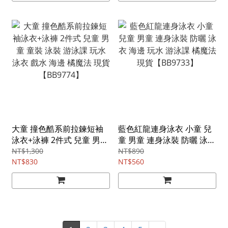
大童 撞色酷系前拉鍊短袖
藍色紅龍連身泳衣 小童 兒
泳衣+泳褲 2件式 兒童 男童
童 男童 連身泳裝 防曬 泳衣
童裝 泳裝 游泳課 玩水 泳衣
海邊 玩水 游泳課 橘魔法 現
NT$1,300
NT$890
戲水 海邊 橘魔法 現貨
NT$830
貨【BB9733】
NT$560
【BB9774】