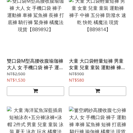
雙口袋M型高腰收腹瑜珈褲
大童 大口袋輕量短褲 男童
大人 女 手機口袋 褲子 運動
女童 兒童 童裝 運動褲 褲子
褲 車褲 鯊魚褲 長褲 打底褲
中褲 五分褲 防潑水 速乾 快
NT$2,500
NT$900
騎行褲 緊身褲 橘魔法 現貨
NT$1,530
乾 橘魔法 現貨【BB9814】
NT$580
【BB9892】