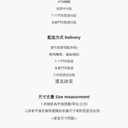
ATM轉帳
信用卡付款
7-11門市取貨付款
全家門市取貨付款
配送方式 Delivery
新竹貨運宅配(本島)
郵局
(離島、偏遠地區)
7-11門市取貨
全家門市取貨
工作室面交自取
運送政策
尺寸丈量 Size measurment
1.衣物皆為平放測量(單位:公分)
2.請拿手邊衣服與選購的衣服尺寸表對照是否合穿。
→更多尺寸問題←