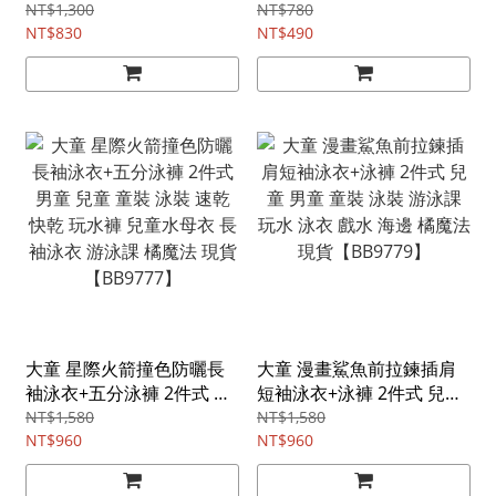
子 運動褲 車褲 短褲 打底褲
童 童裝 平角內褲 四角褲 安
NT$1,300
NT$780
騎行褲 瑜伽褲 橘魔法 現貨
NT$830
全褲 女童 貼身衣物 橘魔法
NT$490
【BB9801】
現貨【BB9787】
大童 星際火箭撞色防曬長
大童 漫畫鯊魚前拉鍊插肩
袖泳衣+五分泳褲 2件式 男
短袖泳衣+泳褲 2件式 兒童
童 兒童 童裝 泳裝 速乾 快
男童 童裝 泳裝 游泳課 玩水
NT$1,580
NT$1,580
乾 玩水褲 兒童水母衣 長袖
NT$960
泳衣 戲水 海邊 橘魔法 現貨
NT$960
泳衣 游泳課 橘魔法 現貨
【BB9779】
【BB9777】