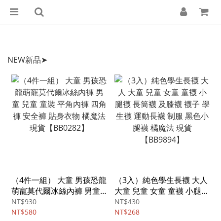
NEW新品➤
（4件一組） 大童 男孩恐龍
（3入）純色學生長襪 大人
萌寵莫代爾冰絲內褲 男童
大童 兒童 女童 童襪 小腿襪
兒童 童裝 平角內褲 四角褲
長筒襪 及膝襪 襪子 學生襪
NT$930
NT$430
安全褲 貼身衣物 橘魔法 現
NT$580
運動長襪 制服 黑色小腿襪
NT$268