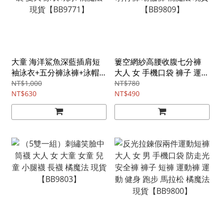
大童 海洋鯊魚深藍插肩短
簍空網紗高腰收腹七分褲
袖泳衣+五分褲泳褲+泳帽 2
大人 女 手機口袋 褲子 運動
件式 男童 兒童 童裝 泳裝
褲 車褲 鯊魚褲 短褲 打底褲
NT$1,000
NT$780
夏天 泳衣 玩水 橘魔法 現貨
NT$630
騎行褲 瑜伽褲 橘魔法 現貨
NT$490
【BB9771】
【BB9809】