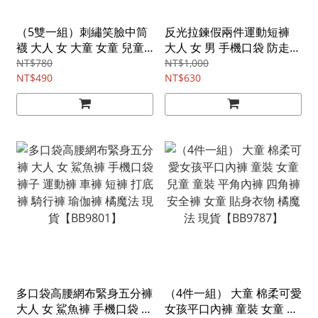
（5雙一組）刺繡笑臉中筒
反光拉鍊假兩件運動短褲
襪 大人 女 大童 女童 兒童
大人 女 男 手機口袋 防走光
小腿襪 長襪 橘魔法 現貨
安全褲 褲子 短褲 運動褲 運
NT$780
NT$1,000
【BB9803】
NT$490
動 健身 跑步 馬拉松 橘魔法
NT$630
現貨【BB9800】
多口袋高腰網布緊身五分褲
（4件一組） 大童 棉柔可愛
大人 女 鯊魚褲 手機口袋 褲
女孩平口內褲 童裝 女童 兒