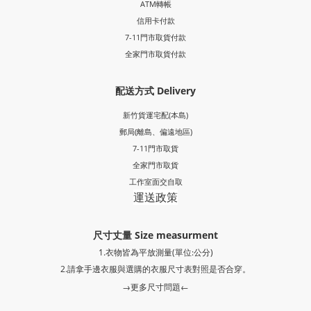
ATM轉帳
信用卡付款
7-11門市取貨付款
全家門市取貨付款
配送方式 Delivery
新竹貨運宅配(本島)
郵局
(離島、偏遠地區)
7-11門市取貨
全家門市取貨
工作室面交自取
運送政策
尺寸丈量 Size measurment
1.衣物皆為平放測量(單位:公分)
2.請拿手邊衣服與選購的衣服尺寸表對照是否合穿。
→更多尺寸問題←