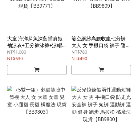
大童 海洋鯊魚深藍插肩短
簍空網紗高腰收腹七分褲
袖泳衣+五分褲泳褲+泳帽 2
大人 女 手機口袋 褲子 運動
件式 男童 兒童 童裝 泳裝
褲 車褲 鯊魚褲 短褲 打底褲
NT$1,000
NT$780
夏天 泳衣 玩水 橘魔法 現貨
NT$630
騎行褲 瑜伽褲 橘魔法 現貨
NT$490
【BB9771】
【BB9809】