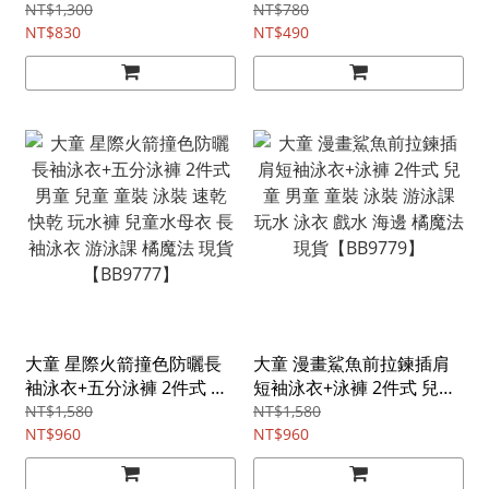
子 運動褲 車褲 短褲 打底褲
童 童裝 平角內褲 四角褲 安
NT$1,300
NT$780
騎行褲 瑜伽褲 橘魔法 現貨
NT$830
全褲 女童 貼身衣物 橘魔法
NT$490
【BB9801】
現貨【BB9787】
大童 星際火箭撞色防曬長
大童 漫畫鯊魚前拉鍊插肩
袖泳衣+五分泳褲 2件式 男
短袖泳衣+泳褲 2件式 兒童
童 兒童 童裝 泳裝 速乾 快
男童 童裝 泳裝 游泳課 玩水
NT$1,580
NT$1,580
乾 玩水褲 兒童水母衣 長袖
NT$960
泳衣 戲水 海邊 橘魔法 現貨
NT$960
泳衣 游泳課 橘魔法 現貨
【BB9779】
【BB9777】