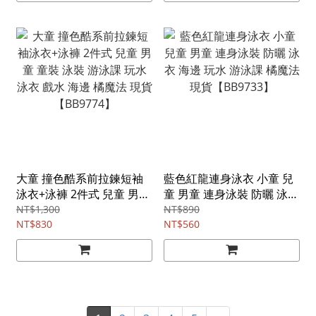
大童 撞色酷系前拉鍊短袖
藍色紅龍連身泳衣 小童 兒
泳衣+泳褲 2件式 兒童 男童
童 男童 連身泳裝 防曬 泳衣
童裝 泳裝 游泳課 玩水 泳衣
海邊 玩水 游泳課 橘魔法 現
NT$1,300
NT$890
戲水 海邊 橘魔法 現貨
NT$830
貨【BB9733】
NT$560
【BB9774】