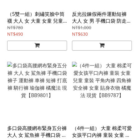
（5雙一組）刺繡笑臉中筒
反光拉鍊假兩件運動短褲
襪 大人 女 大童 女童 兒童
大人 女 男 手機口袋 防走光
小腿襪 長襪 橘魔法 現貨
安全褲 褲子 短褲 運動褲 運
NT$780
NT$1,000
【BB9803】
NT$490
動 健身 跑步 馬拉松 橘魔法
NT$630
現貨【BB9800】
多口袋高腰網布緊身五分褲
（4件一組） 大童 棉柔可愛
大人 女 鯊魚褲 手機口袋 褲
女孩平口內褲 童裝 女童 兒