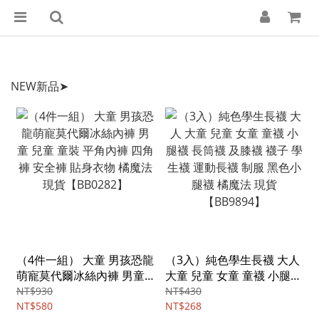
NEW新品➤
（4件一組） 大童 男孩恐龍
（3入）純色學生長襪 大人
萌寵莫代爾冰絲內褲 男童
大童 兒童 女童 童襪 小腿襪
兒童 童裝 平角內褲 四角褲
長筒襪 及膝襪 襪子 學生襪
NT$930
NT$430
安全褲 貼身衣物 橘魔法 現
NT$580
運動長襪 制服 黑色小腿襪
NT$268