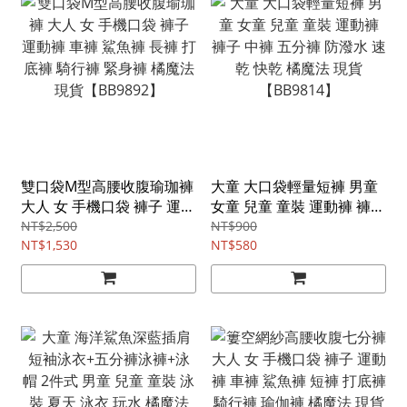
雙口袋M型高腰收腹瑜珈褲
大童 大口袋輕量短褲 男童
大人 女 手機口袋 褲子 運動
女童 兒童 童裝 運動褲 褲子
褲 車褲 鯊魚褲 長褲 打底褲
中褲 五分褲 防潑水 速乾 快
NT$2,500
NT$900
騎行褲 緊身褲 橘魔法 現貨
NT$1,530
乾 橘魔法 現貨【BB9814】
NT$580
【BB9892】