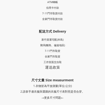
ATM轉帳
信用卡付款
7-11門市取貨付款
全家門市取貨付款
配送方式 Delivery
新竹貨運宅配(本島)
郵局
(離島、偏遠地區)
7-11門市取貨
全家門市取貨
工作室面交自取
運送政策
尺寸丈量 Size measurment
1.衣物皆為平放測量(單位:公分)
2.請拿手邊衣服與選購的衣服尺寸表對照是否合穿。
→更多尺寸問題←