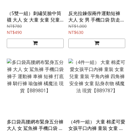
（5雙一組）刺繡笑臉中筒
反光拉鍊假兩件運動短褲
襪 大人 女 大童 女童 兒童
大人 女 男 手機口袋 防走光
小腿襪 長襪 橘魔法 現貨
安全褲 褲子 短褲 運動褲 運
NT$780
NT$1,000
【BB9803】
NT$490
動 健身 跑步 馬拉松 橘魔法
NT$630
現貨【BB9800】
多口袋高腰網布緊身五分褲
（4件一組） 大童 棉柔可愛
大人 女 鯊魚褲 手機口袋 褲
女孩平口內褲 童裝 女童 兒